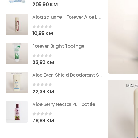
0
out of 5
205,90
KM
Aloa za usne - Forever Aloe Lips
0
out of 5
10,85
KM
Forever Bright Toothgel
0
out of 5
23,80
KM
Aloe Ever-Shield Deodorant STICK
0
out of 5
22,38
KM
Aloe Berry Nectar PET bottle
0
out of 5
78,88
KM