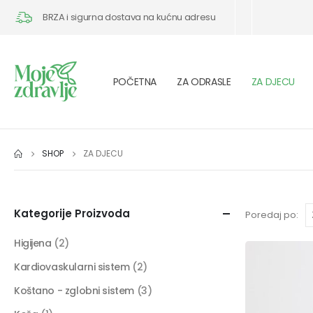
BRZA i sigurna dostava na kućnu adresu
POČETNA
ZA ODRASLE
ZA DJECU
SHOP
ZA DJECU
Kategorije Proizvoda
Poredaj po:
Higijena
(2)
Kardiovaskularni sistem
(2)
Koštano - zglobni sistem
(3)