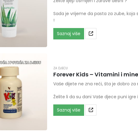
Želite lijep osmijeh i zdrave desni ?
Sada je vrijeme da pasta za zube, koja s
!
Saznaj više
ZA DJECU
Forever Kids – Vitamini i mine
Vaše dijete ne zna reći, šta je dobro za r
Želite li da su dani Vaše djece puni igre
Saznaj više