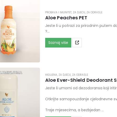
PROBAVA I IMUNITET
,
ZA DJECU
,
ZA ODRASLE
Aloe Peaches PET
Jeste li u potrazi za prirodnim putem do 
?
Forever Aloe Peaches je mnogo više od n
Saznaj više
HIGIJENA
,
ZA DJECU
,
ZA ODRASLE
Aloe Ever-Shield Deodorant 
Jeste li umorni od dezodoransa koji iriti
Otkrijte samopouzdanje cjelodnevne svj
Traje mjesecima, a bezbjedan …