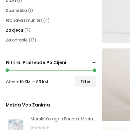
Koža
(1)
Kozmetika
(1)
Probava i imunitet
(4)
Za djecu
(7)
Za odrasle
(13)
Filtriraj Proizvode Po Cijeni
Cijena:
10 KM
—
80 KM
Filter
Možda Vas Zanima
Morski Kolagen Forever Marine Collagen