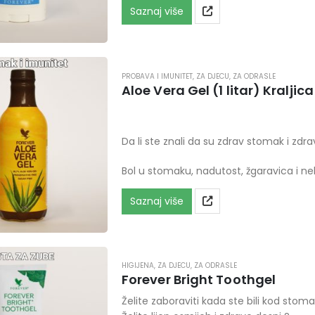
Saznaj više
PROBAVA I IMUNITET
,
ZA DJECU
,
ZA ODRASLE
Aloe Vera Gel (1 litar) Kraljic
Da li ste znali da su zdrav stomak i zdra
Bol u stomaku, nadutost, žgaravica i ne
Saznaj više
HIGIJENA
,
ZA DJECU
,
ZA ODRASLE
Forever Bright Toothgel
Želite zaboraviti kada ste bili kod stom