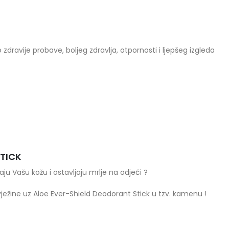
zdravije probave, boljeg zdravlja, otpornosti i ljepšeg izgleda
apitka – to su hranjivi sastojci direktno…
STICK
raju Vašu kožu i ostavljaju mrlje na odjeći ?
ežine uz Aloe Ever-Shield Deodorant Stick u tzv. kamenu !