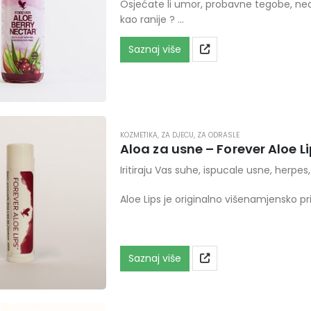
Osjećate li umor, probavne tegobe, nedo
kao ranije ?
Sve je to život, a život zahtjeva podrš
Saznaj više
KOZMETIKA
,
ZA DJECU
,
ZA ODRASLE
Aloa za usne – Forever Aloe L
Iritiraju Vas suhe, ispucale usne, herpes,
Aloe Lips je originalno višenamjensko p
Saznaj više