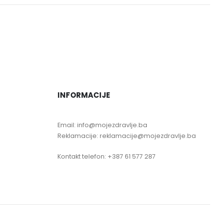
INFORMACIJE
Email: info@mojezdravlje.ba
Reklamacije: reklamacije@mojezdravlje.ba
Kontakt telefon: +387 61 577 287