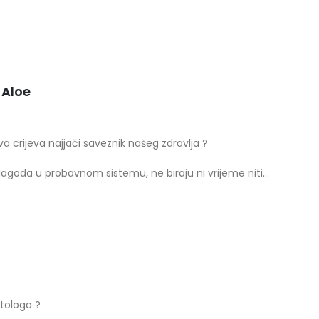
a Aloe
va crijeva najjači saveznik našeg zdravlja ?
lagoda u probavnom sistemu, ne biraju ni vrijeme niti…
atologa ?