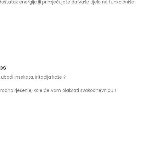
statak energije ili primjećujete da Vaše tijelo ne funkcioniše
ku ! Zato Vam predstavljamo Forever Aloe…
ips
 ubodi insekata, iritacija kože ?
rirodno rješenje, koje će Vam olakšati svakodnevnicu !