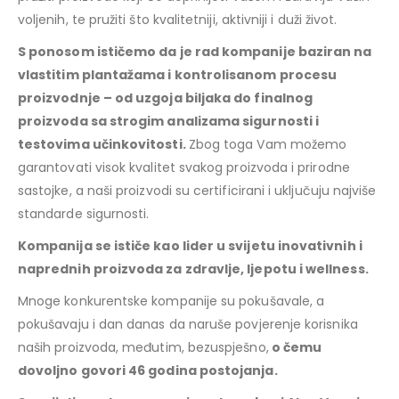
voljenih, te pružiti što kvalitetniji, aktivniji i duži život.
S ponosom ističemo da je rad kompanije baziran na
vlastitim plantažama i kontrolisanom procesu
proizvodnje – od uzgoja biljaka do finalnog
proizvoda sa strogim analizama sigurnosti i
testovima učinkovitosti.
Zbog toga Vam možemo
garantovati visok kvalitet svakog proizvoda i prirodne
sastojke, a naši proizvodi su certificirani i uključuju najviše
standarde sigurnosti.
Kompanija se ističe kao lider u svijetu inovativnih i
naprednih proizvoda za zdravlje, ljepotu i wellness.
Mnoge konkurentske kompanije su pokušavale, a
pokušavaju i dan danas da naruše povjerenje korisnika
naših proizvoda, međutim, bezuspješno,
o čemu
dovoljno govori 46 godina postojanja.