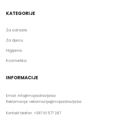
KATEGORIJE
Za odrasle
Za djecu
Higijena
Kozmetika
INFORMACIJE
Email: info@mojezdravlje.ba
Reklamacije: reklamacije@mojezdravlje.ba
Kontakt telefon: +387 61 577 287