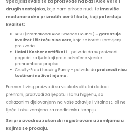
Specijalizovala se za proizvode na bazi Aloe Vere i
drugih sastojaka,
koje nam priroda nudi, te
ima više
međunarodno priznatih certifikata, koji potvrđuju
kvalitet:
IASC (International Aloe Science Council)
– garantuje
kvalitet i čistoću aloe vere,
koja se koristi u pravljenju
proizvoda.
Halal i Kosher certifikati –
potvrda da su proizvodi
pogodni za ljude koji prate određene vjerske
prehrambene propise.
Cruelty-Free i Leaping Bunny – potvrda da
proizvodi nisu
testirani na životinjama.
Forever Living proizvodi su visokokvalitetni dodaci
prehrani, proizvodi za ljepotu i ličnu higijenu, sa
dokazanim djelovanjem na Vaše zdravlje i vitalnost, ali ne
liječe i nisu zamjena za medicinsku terapiju.
Svi proizvodi su zakonski registrovani u zemljama u
kojima se prodaju.