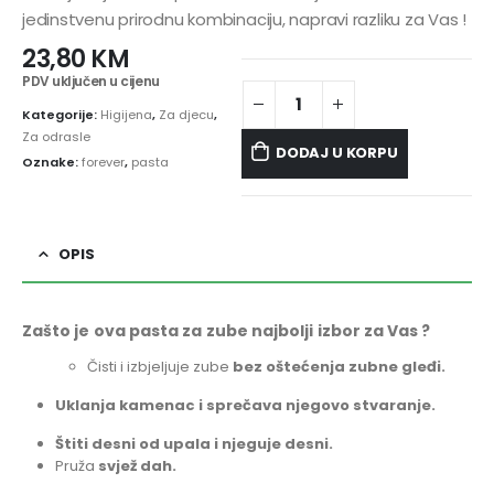
jedinstvenu prirodnu kombinaciju, napravi razliku za Vas !
23,80
KM
PDV uključen u cijenu
Kategorije:
Higijena
,
Za djecu
,
Za odrasle
DODAJ U KORPU
Oznake:
forever
,
pasta
OPIS
Zašto je ova pasta za zube najbolji izbor za Vas ?
Čisti i izbjeljuje zube
bez oštećenja zubne gleđi.
Uklanja kamenac i sprečava njegovo stvaranje.
Štiti desni od
upala i njeguje desni.
Pruža
svjež dah.