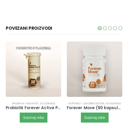
POVEZANI PROIZVODI
PROBAVA I IMUNITET
,
ZA ODRASLE
KOŠTANO - ZGLOBNI SISTEM
,
ZA ODRASLE
Probiotik Forever Active Pro-B
Forever Move (90 kapsula)
Saznaj više
Saznaj više