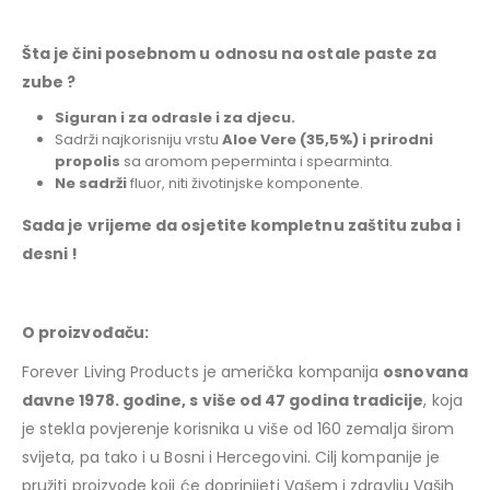
Šta je čini posebnom u odnosu na ostale paste za
zube ?
Siguran i za odrasle i za djecu.
Sadrži najkorisniju vrstu
Aloe Vere
(35,5%) i prirodni
propolis
sa aromom peperminta i spearminta.
Ne sadrži
fluor, niti životinjske komponente.
Sada je vrijeme da osjetite kompletnu zaštitu zuba i
desni !
O proizvođaču:
Forever Living Products je američka kompanija
osnovana
davne 1978. godine, s više od 47 godina tradicije
, koja
je stekla povjerenje korisnika u više od 160 zemalja širom
svijeta, pa tako i u Bosni i Hercegovini. Cilj kompanije je
pružiti proizvode koji će doprinijeti Vašem i zdravlju Vaših