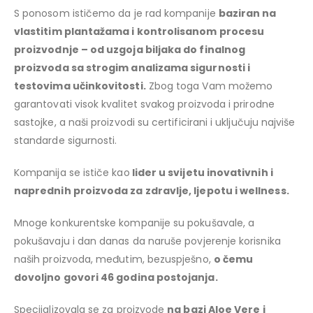
S ponosom ističemo da je rad kompanije
baziran na
vlastitim plantažama i kontrolisanom procesu
proizvodnje – od uzgoja biljaka do finalnog
proizvoda sa strogim analizama sigurnosti i
testovima učinkovitosti.
Zbog toga Vam možemo
garantovati visok kvalitet svakog proizvoda i prirodne
sastojke, a naši proizvodi su certificirani i uključuju najviše
standarde sigurnosti.
Kompanija se ističe kao
lider u svijetu inovativnih i
naprednih proizvoda za zdravlje, ljepotu i wellness.
Mnoge konkurentske kompanije su pokušavale, a
pokušavaju i dan danas da naruše povjerenje korisnika
naših proizvoda, međutim, bezuspješno,
o čemu
dovoljno govori 46 godina postojanja.
Specijalizovala se za proizvode
na bazi Aloe Vere i