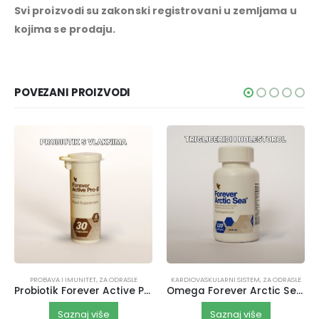
Svi proizvodi su zakonski registrovani u zemljama u
kojima se prodaju.
POVEZANI PROIZVODI
PROBAVA I IMUNITET
,
ZA ODRASLE
KARDIOVASKULARNI SISTEM
,
ZA ODRASLE
Probiotik Forever Active Pro-B
Omega Forever Arctic Sea New
Saznaj više
Saznaj više