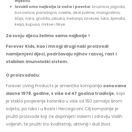
mjestu.
Izvukli smo najbolje
iz voća i povrća:
brusnica, jagoda,
borovnica, paradajza, cvekle, akai palme, mangostina,
ličija, nara, grožđa, jabuka, trešanja, brokule, luka, špinata,
kelja, kupusa, mrkve i tikve.
Za svoju djecu želimo samo najbolje !
Forever Kids, kao i mnogi drugi naši proizvodi
namijenjeni djeci, podržavaju njihov razvoj, rast i
stabilan imunološki sistem.
O proizvođaču:
Forever Living Products je američka kompanija
osnovana
davne 1978. godine, s više od 47 godina tradicije
, koja
je stekla povjerenje korisnika u više od 160 zemalja širom
svijeta, pa tako i u Bosni i Hercegovini. Cilj kompanije je
pružiti proizvode koji će doprinijeti Vašem i zdravlju Vaših
voljenih, te pružiti što kvalitetniji, aktivniji i duži život.