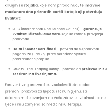
drugih sastojaka,
koje nam priroda nudi, te
ima više
međunarodno priznatih certifikata, koji potvrđuju
kvalitet:
IASC (International Aloe Science Council) –
garantuje
kvalitet i čistoću aloe vere
, koja se koristi u pravljenju
proizvoda.
Halal i Kosher certifikati
– potvrda da su proizvodi
pogodni za ljude koji prate određene vjerske
prehrambene propise.
Cruelty-Free i Leaping Bunny – potvrda da
proizvodi nisu
testirani na životinjama.
Forever Living proizvodi su visokokvalitetni dodaci
prehrani, proizvodi za ljepotu i ličnu higijenu, sa
dokazanim djelovanjem na Vaše zdravlje i vitalnost, ali ne
liječe i nisu zamjena za medicinsku terapiju.