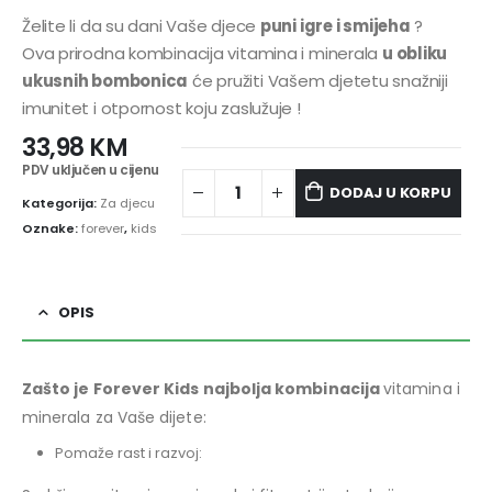
Želite li da su dani Vaše djece
puni igre i smijeha
?
Ova prirodna kombinacija vitamina i minerala
u obliku
ukusnih bombonica
će pružiti Vašem djetetu snažniji
imunitet i otpornost koju zaslužuje !
33,98
KM
PDV uključen u cijenu
DODAJ U KORPU
Kategorija:
Za djecu
Oznake:
forever
,
kids
OPIS
Zašto je Forever Kids najbolja kombinacija
vitamina i
minerala za Vaše dijete:
Pomaže rast i razvoj: