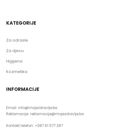
KATEGORIJE
Za odrasle
Za djecu
Higijena
Kozmetika
INFORMACIJE
Email: info@mojezdravlje.ba
Reklamacije: reklamacije@mojezdravlje.ba
Kontakt telefon: +387 61 577 287