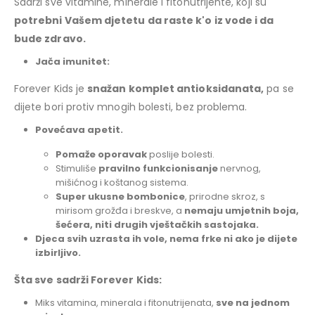
Sadrži sve vitamine, minerale i fitonutrijente, koji su
potrebni Vašem djetetu da raste k'o iz vode i da
bude zdravo.
Jača imunitet:
Forever Kids je
snažan komplet antioksidanata,
pa se
dijete bori protiv mnogih bolesti, bez problema.
Povećava apetit.
Pomaže oporavak
poslije bolesti.
Stimuliše
pravilno funkcionisanje
nervnog,
mišićnog i koštanog sistema.
Super ukusne bombonice
, prirodne skroz, s
mirisom grožđa i breskve, a
nemaju umjetnih boja,
šećera, niti drugih vještačkih sastojaka.
Djeca svih uzrasta ih vole, nema frke ni ako je dijete
izbirljivo.
Šta sve sadrži Forever Kids:
Miks vitamina, minerala i fitonutrijenata,
sve na jednom