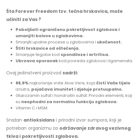
Šta Forever Freedom tzv. tečna hrskavica, može
učiniti za Vas ?
Poboljšati ograničenu pokretljivost zglobova i
umanjiti bolove u zglobovima.
Smanjiti upalne procese u zglobovima i
ukočenost.
Štiti hrskavice od oštećenja.
Smanjuje tegobe kod
spondiloze i artritisa.
Ubrzava oporavak
kod povreda zglobova i ligamenata.
Ovaj jedinstveni proizvod
sadrži:
88,9%
najkorisnije vrste Aloe Vere, koja
čisti Vaše tijelo
iznutra,
pojačava imunitet i djeluje protuupalno.
Glukozamin sulfat i hondroitin sulfat: Prirodni elementi, koji
su
neophodni za normalnu funkciju zglobova.
Vitamin C i MSM:
Snažan
antioksidans
i prirodni izvor sumpora, koji je
potreban organizmu za
održavanje zdravog vezivnog
tkiva i pokretljivosti zglobova.