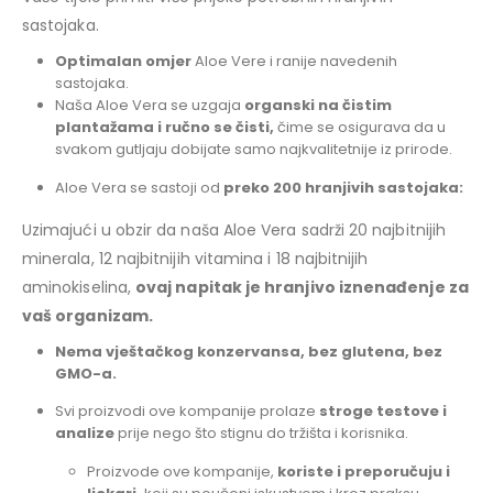
sastojaka.
Optimalan omjer
Aloe Vere i ranije navedenih
sastojaka.
Naša Aloe Vera se uzgaja
organski na čistim
plantažama i ručno se čisti,
čime se osigurava da u
svakom gutljaju dobijate samo najkvalitetnije iz prirode.
Aloe Vera se sastoji od
preko 200 hranjivih sastojaka:
Uzimajući u obzir da naša Aloe Vera sadrži 20 najbitnijih
minerala, 12 najbitnijih vitamina i 18 najbitnijih
aminokiselina,
ovaj napitak je hranjivo iznenađenje za
vaš organizam.
Nema vještačkog konzervansa, bez glutena, bez
GMO-a.
Svi proizvodi ove kompanije prolaze
stroge testove i
analize
prije nego što stignu do tržišta i korisnika.
Proizvode ove kompanije,
koriste i preporučuju i