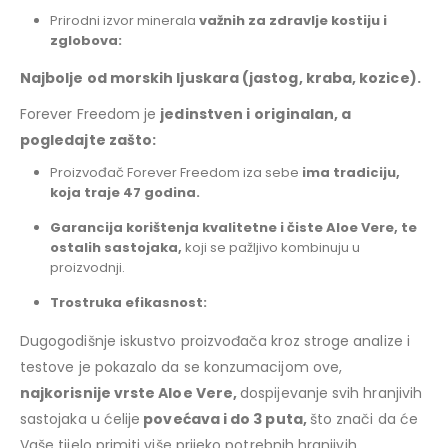
Prirodni izvor minerala
važnih za zdravlje kostiju i
zglobova:
Najbolje od morskih ljuskara (jastog, kraba, kozice).
Forever Freedom je
jedinstven i
originalan, a
pogledajte zašto:
Proizvođač Forever Freedom iza sebe
ima tradiciju,
koja traje 47 godina.
Garancija korištenja kvalitetne i čiste Aloe Vere, te
ostalih sastojaka,
koji se pažljivo kombinuju u
proizvodnji.
Trostruka efikasnost:
Dugogodišnje iskustvo proizvođača kroz stroge analize i
testove je pokazalo da se konzumacijom ove,
najkorisnije vrste Aloe Vere,
dospijevanje svih hranjivih
sastojaka u ćelije
povećava i do 3 puta,
što znači da će
Vaše tijelo primiti više prijeko potrebnih hranjivih