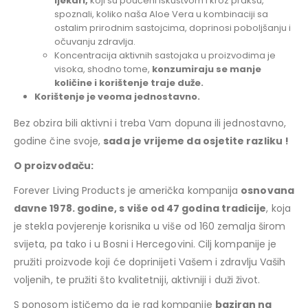
ljekari,
koji su poučeni iskustvom i kroz praksu,
spoznali, koliko naša Aloe Vera u kombinaciji sa
ostalim prirodnim sastojcima, doprinosi poboljšanju i
očuvanju zdravlja.
Koncentracija aktivnih sastojaka u proizvodima je
visoka, shodno tome,
konzumiraju se manje
količine i korištenje traje duže.
Korištenje je veoma jednostavno.
Bez obzira bili aktivni i treba Vam dopuna ili jednostavno,
godine čine svoje,
sada je vrijeme da osjetite razliku !
O proizvođaču:
Forever Living Products je američka kompanija
osnovana
davne 1978. godine, s više od 47 godina tradicije
, koja
je stekla povjerenje korisnika u više od 160 zemalja širom
svijeta, pa tako i u Bosni i Hercegovini. Cilj kompanije je
pružiti proizvode koji će doprinijeti Vašem i zdravlju Vaših
voljenih, te pružiti što kvalitetniji, aktivniji i duži život.
S ponosom ističemo da je rad kompanije
baziran na