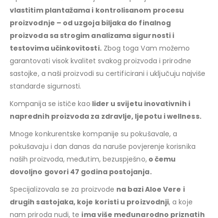
vlastitim plantažama i kontrolisanom procesu
proizvodnje – od uzgoja biljaka do finalnog
proizvoda sa strogim analizama sigurnosti i
testovima učinkovitosti.
Zbog toga Vam možemo
garantovati visok kvalitet svakog proizvoda i prirodne
sastojke, a naši proizvodi su certificirani i uključuju najviše
standarde sigurnosti.
Kompanija se ističe kao
lider u svijetu inovativnih i
naprednih proizvoda za zdravlje, ljepotu i wellness.
Mnoge konkurentske kompanije su pokušavale, a
pokušavaju i dan danas da naruše povjerenje korisnika
naših proizvoda, međutim, bezuspješno,
o čemu
dovoljno govori 47 godina postojanja.
Specijalizovala se za proizvode
na bazi Aloe Vere i
drugih sastojaka, koje koristi u proizvodnji
, a koje
nam priroda nudi, te
ima više međunarodno priznatih