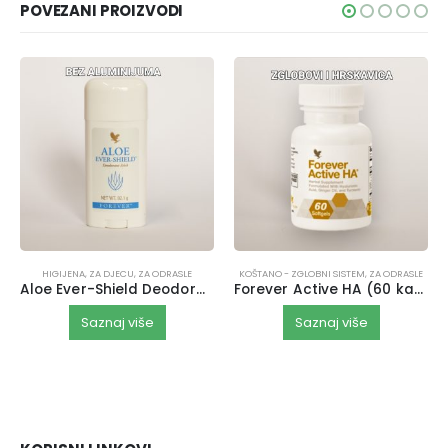
POVEZANI PROIZVODI
HIGIJENA
,
ZA DJECU
,
ZA ODRASLE
KOŠTANO - ZGLOBNI SISTEM
,
ZA ODRASLE
Aloe Ever-Shield Deodorant STICK
Forever Active HA (60 kapsula)
Saznaj više
Saznaj više