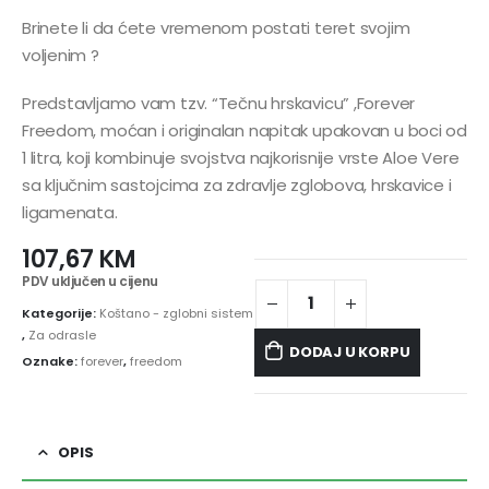
Brinete li da ćete vremenom postati teret svojim
voljenim ?
Predstavljamo vam tzv. “Tečnu hrskavicu” ,Forever
Freedom, moćan i originalan napitak upakovan u boci od
1 litra, koji kombinuje svojstva najkorisnije vrste Aloe Vere
sa ključnim sastojcima za zdravlje zglobova, hrskavice i
ligamenata.
107,67
KM
PDV uključen u cijenu
Kategorije:
Koštano - zglobni sistem
,
Za odrasle
DODAJ U KORPU
Oznake:
forever
,
freedom
OPIS