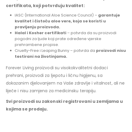
certifikata, koji potvrđuju kvalitet:
IASC (International Aloe Science Council) –
garantuje
kvalitet i čistoću aloe vere, koja se koristi u
pravljenju proizvoda.
Halal i Kosher certifikati
– potvrda da su proizvodi
pogodni za ljude koji prate određene vjerske
prehrambene propise.
Cruelty-Free i Leaping Bunny – potvrda da
proizvodi nisu
testirani na životinjama.
Forever Living proizvodi su visokokvalitetni dodaci
prehrani, proizvodi za ljepotu i ličnu higijenu, sa
dokazanim djelovanjem na Vaše zdravlje i vitalnost, ali ne
liječe i nisu zamjena za medicinsku terapiju.
Svi proizvodi su zakonski registrovani u zemljama u
kojima se prodaju.