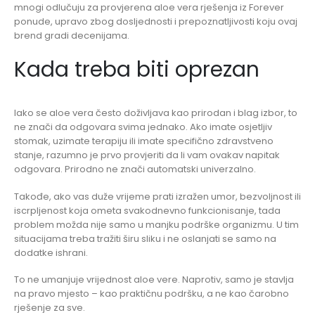
mnogi odlučuju za provjerena aloe vera rješenja iz Forever
ponude, upravo zbog dosljednosti i prepoznatljivosti koju ovaj
brend gradi decenijama.
Kada treba biti oprezan
Iako se aloe vera često doživljava kao prirodan i blag izbor, to
ne znači da odgovara svima jednako. Ako imate osjetljiv
stomak, uzimate terapiju ili imate specifično zdravstveno
stanje, razumno je prvo provjeriti da li vam ovakav napitak
odgovara. Prirodno ne znači automatski univerzalno.
Takođe, ako vas duže vrijeme prati izražen umor, bezvoljnost ili
iscrpljenost koja ometa svakodnevno funkcionisanje, tada
problem možda nije samo u manjku podrške organizmu. U tim
situacijama treba tražiti širu sliku i ne oslanjati se samo na
dodatke ishrani.
To ne umanjuje vrijednost aloe vere. Naprotiv, samo je stavlja
na pravo mjesto – kao praktičnu podršku, a ne kao čarobno
rješenje za sve.