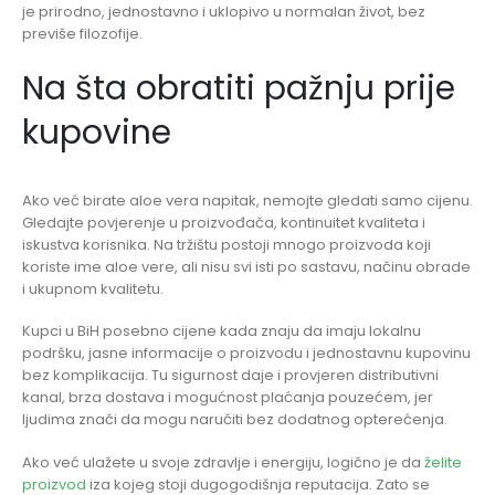
je prirodno, jednostavno i uklopivo u normalan život, bez
previše filozofije.
Na šta obratiti pažnju prije
kupovine
Ako već birate aloe vera napitak, nemojte gledati samo cijenu.
Gledajte povjerenje u proizvođača, kontinuitet kvaliteta i
iskustva korisnika. Na tržištu postoji mnogo proizvoda koji
koriste ime aloe vere, ali nisu svi isti po sastavu, načinu obrade
i ukupnom kvalitetu.
Kupci u BiH posebno cijene kada znaju da imaju lokalnu
podršku, jasne informacije o proizvodu i jednostavnu kupovinu
bez komplikacija. Tu sigurnost daje i provjeren distributivni
kanal, brza dostava i mogućnost plaćanja pouzećem, jer
ljudima znači da mogu naručiti bez dodatnog opterećenja.
Ako već ulažete u svoje zdravlje i energiju, logično je da
želite
proizvod
iza kojeg stoji dugogodišnja reputacija. Zato se