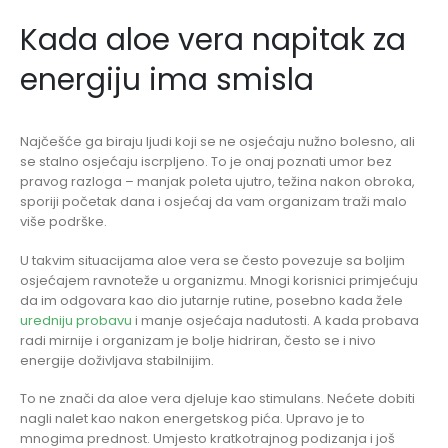
Kada aloe vera napitak za
energiju ima smisla
Najčešće ga biraju ljudi koji se ne osjećaju nužno bolesno, ali
se stalno osjećaju iscrpljeno. To je onaj poznati umor bez
pravog razloga – manjak poleta ujutro, težina nakon obroka,
sporiji početak dana i osjećaj da vam organizam traži malo
više podrške.
U takvim situacijama aloe vera se često povezuje sa boljim
osjećajem ravnoteže u organizmu. Mnogi korisnici primjećuju
da im odgovara kao dio jutarnje rutine, posebno kada žele
uredniju probavu
i manje osjećaja nadutosti. A kada probava
radi mirnije i organizam je bolje hidriran, često se i nivo
energije doživljava stabilnijim.
To ne znači da aloe vera djeluje kao stimulans. Nećete dobiti
nagli nalet kao nakon energetskog pića. Upravo je to
mnogima prednost. Umjesto kratkotrajnog podizanja i još