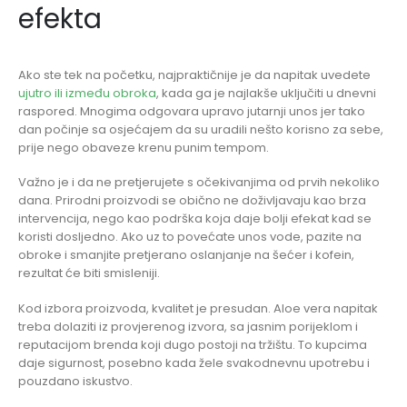
efekta
Ako ste tek na početku, najpraktičnije je da napitak uvedete
ujutro ili između obroka
, kada ga je najlakše uključiti u dnevni
raspored. Mnogima odgovara upravo jutarnji unos jer tako
dan počinje sa osjećajem da su uradili nešto korisno za sebe,
prije nego obaveze krenu punim tempom.
Važno je i da ne pretjerujete s očekivanjima od prvih nekoliko
dana. Prirodni proizvodi se obično ne doživljavaju kao brza
intervencija, nego kao podrška koja daje bolji efekat kad se
koristi dosljedno. Ako uz to povećate unos vode, pazite na
obroke i smanjite pretjerano oslanjanje na šećer i kofein,
rezultat će biti smisleniji.
Kod izbora proizvoda, kvalitet je presudan. Aloe vera napitak
treba dolaziti iz provjerenog izvora, sa jasnim porijeklom i
reputacijom brenda koji dugo postoji na tržištu. To kupcima
daje sigurnost, posebno kada žele svakodnevnu upotrebu i
pouzdano iskustvo.