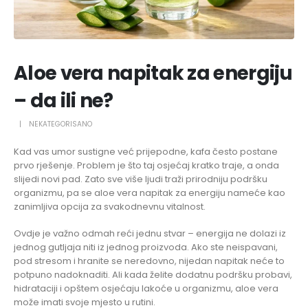
Aloe vera napitak za energiju
– da ili ne?
NEKATEGORISANO
Kad vas umor sustigne već prijepodne, kafa često postane
prvo rješenje. Problem je što taj osjećaj kratko traje, a onda
slijedi novi pad. Zato sve više ljudi traži prirodniju podršku
organizmu, pa se aloe vera napitak za energiju nameće kao
zanimljiva opcija za svakodnevnu vitalnost.
Ovdje je važno odmah reći jednu stvar – energija ne dolazi iz
jednog gutljaja niti iz jednog proizvoda. Ako ste neispavani,
pod stresom i hranite se neredovno, nijedan napitak neće to
potpuno nadoknaditi. Ali kada želite dodatnu podršku probavi,
hidrataciji i opštem osjećaju lakoće u organizmu, aloe vera
može imati svoje mjesto u rutini.