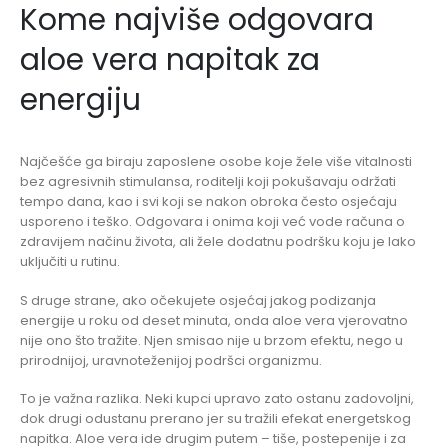
Kome najviše odgovara
aloe vera napitak za
energiju
Najčešće ga biraju zaposlene osobe koje žele više vitalnosti
bez agresivnih stimulansa, roditelji koji pokušavaju održati
tempo dana, kao i svi koji se nakon obroka često osjećaju
usporeno i teško. Odgovara i onima koji već vode računa o
zdravijem načinu života, ali žele dodatnu podršku koju je lako
uključiti u rutinu.
S druge strane, ako očekujete osjećaj jakog podizanja
energije u roku od deset minuta, onda aloe vera vjerovatno
nije ono što tražite. Njen smisao nije u brzom efektu, nego u
prirodnijoj, uravnoteženijoj podršci organizmu.
To je važna razlika. Neki kupci upravo zato ostanu zadovoljni,
dok drugi odustanu prerano jer su tražili efekat energetskog
napitka. Aloe vera ide drugim putem – tiše, postepenije i za