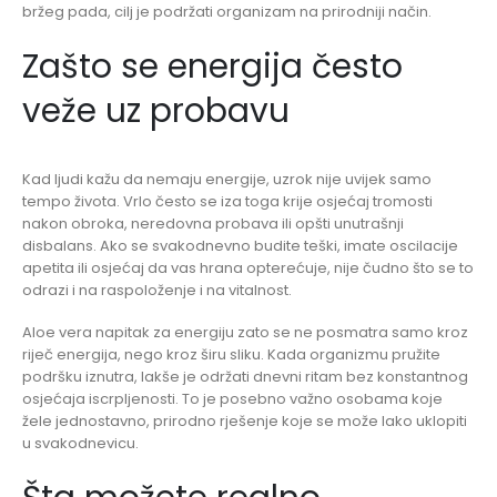
bržeg pada, cilj je podržati organizam na prirodniji način.
Zašto se energija često
veže uz probavu
Kad ljudi kažu da nemaju energije, uzrok nije uvijek samo
tempo života. Vrlo često se iza toga krije osjećaj tromosti
nakon obroka, neredovna probava ili opšti unutrašnji
disbalans. Ako se svakodnevno budite teški, imate oscilacije
apetita ili osjećaj da vas hrana opterećuje, nije čudno što se to
odrazi i na raspoloženje i na vitalnost.
Aloe vera napitak za energiju zato se ne posmatra samo kroz
riječ energija, nego kroz širu sliku. Kada organizmu pružite
podršku iznutra, lakše je održati dnevni ritam bez konstantnog
osjećaja iscrpljenosti. To je posebno važno osobama koje
žele jednostavno, prirodno rješenje koje se može lako uklopiti
u svakodnevicu.