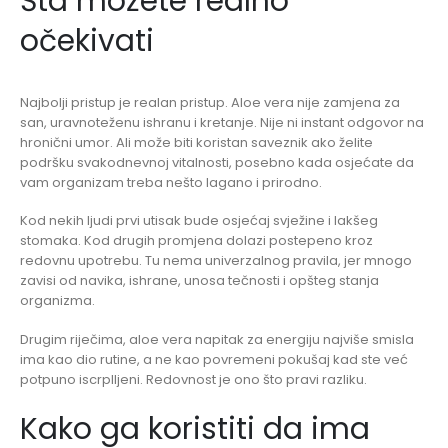
Šta možete realno
očekivati
Najbolji pristup je realan pristup. Aloe vera nije zamjena za
san, uravnoteženu ishranu i kretanje. Nije ni instant odgovor na
hronični umor. Ali može biti koristan saveznik ako želite
podršku svakodnevnoj vitalnosti, posebno kada osjećate da
vam organizam treba nešto lagano i prirodno.
Kod nekih ljudi prvi utisak bude osjećaj svježine i lakšeg
stomaka. Kod drugih promjena dolazi postepeno kroz
redovnu upotrebu. Tu nema univerzalnog pravila, jer mnogo
zavisi od navika, ishrane, unosa tečnosti i opšteg stanja
organizma.
Drugim riječima, aloe vera napitak za energiju najviše smisla
ima kao dio rutine, a ne kao povremeni pokušaj kad ste već
potpuno iscrplljeni. Redovnost je ono što pravi razliku.
Kako ga koristiti da ima