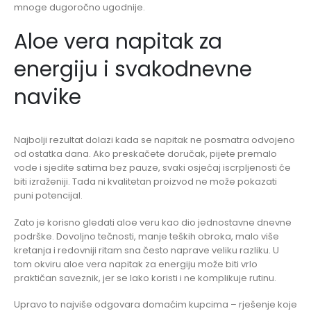
mnoge dugoročno ugodnije.
Aloe vera napitak za
energiju i svakodnevne
navike
Najbolji rezultat dolazi kada se napitak ne posmatra odvojeno
od ostatka dana. Ako preskačete doručak, pijete premalo
vode i sjedite satima bez pauze, svaki osjećaj iscrpljenosti će
biti izraženiji. Tada ni kvalitetan proizvod ne može pokazati
puni potencijal.
Zato je korisno gledati aloe veru kao dio jednostavne dnevne
podrške. Dovoljno tečnosti, manje teških obroka, malo više
kretanja i redovniji ritam sna često naprave veliku razliku. U
tom okviru aloe vera napitak za energiju može biti vrlo
praktičan saveznik, jer se lako koristi i ne komplikuje rutinu.
Upravo to najviše odgovara domaćim kupcima – rješenje koje