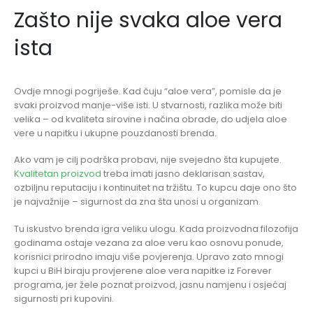
Zašto nije svaka aloe vera
ista
Ovdje mnogi pogriješe. Kad čuju “aloe vera”, pomisle da je
svaki proizvod manje-više isti. U stvarnosti, razlika može biti
velika – od kvaliteta sirovine i načina obrade, do udjela aloe
vere u napitku i ukupne pouzdanosti brenda.
Ako vam je cilj podrška probavi, nije svejedno šta kupujete.
Kvalitetan proizvod
treba imati jasno deklarisan sastav,
ozbiljnu reputaciju i kontinuitet na tržištu. To kupcu daje ono što
je najvažnije – sigurnost da zna šta unosi u organizam.
Tu iskustvo brenda igra veliku ulogu. Kada proizvodna filozofija
godinama ostaje vezana za aloe veru kao osnovu ponude,
korisnici prirodno imaju više povjerenja. Upravo zato mnogi
kupci u BiH biraju provjerene aloe vera napitke iz Forever
programa, jer žele poznat proizvod, jasnu namjenu i osjećaj
sigurnosti pri kupovini.