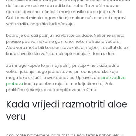
dati osnovne uslove da radi kako treba. To znači redovne
obroke, dovoljno tečnosti i manje navike da se jede u žurbi.
Čak i deset minuta lagane šetnje nakon ručka nekad napravi
veću razliku nego što ljudi očekuju.
Dobro je obratiti pažnju i na vlastite okidače. Nekome smeta
previše peciva, nekome gazirano, nekome kasna večera.
Aloe vera može biti koristan saveznik, ali najbolji rezultat dolazi
kada shvatite šta vaš stomak opterećuje iz dana u dan.
Za mnoge kupce to je i najrealniji pristup – ne tražiti jedno
veliko rješenje, nego jednostavnu, prirodnu podršku koju
mogu lako uključiti u svakodnevicu. Upravo zato
proizvodi za
probavu
imaju posebno mjesto među ljudima koji žele
praktično rješenje, a ne komplikovane režime.
Kada vrijedi razmotriti aloe
veru
Ako imate povremenu nadutost, osjećaj težine nakon jela ili