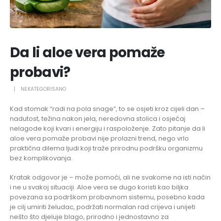
Da li aloe vera pomaže
probavi?
NEKATEGORISANO
Kad stomak “radi na pola snage”, to se osjeti kroz cijeli dan –
nadutost, težina nakon jela, neredovna stolica i osjećaj
nelagode koji kvari i energiju i raspoloženje. Zato pitanje da li
aloe vera pomaže probavi nije prolazni trend, nego vrlo
praktična dilema ljudi koji traže prirodnu podršku organizmu
bez komplikovanja.
Kratak odgovor je – može pomoći, ali ne svakome na isti način
i ne u svakoj situaciji. Aloe vera se dugo koristi kao biljka
povezana sa podrškom probavnom sistemu, posebno kada
je cilj umiriti želudac, podržati normalan rad crijeva i unijeti
nešto što djeluje blago, prirodno i jednostavno za