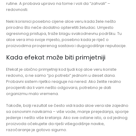
rutine. A probava upravo na tome i voli da “zahvali” –
redovnosti.
Neki korisnici posebno cijene aloe veru kada žele nešto
prirodno što neće dodatno opteretiti želudac. Umjesto
agresivnog pristupa, traže blagu svakodnevnu podršku. Tu
aloe vera ima svoje mjesto, posebno kada je riječ o
proizvodima provjerenog sastava i dugogodišnje reputacije.
Kada efekat može biti primjetniji
Efekat je obično primjetniji kod ljudi koji aloe veru koriste
redovno, a ne samo “po potrebi” jednom u deset dana.
Probavni sistem rijetko reaguje na nered. Ako želite realno
procijeniti da li vam nešto odgovara, potrebno je dati
organizmu malo vremena.
Takođe, bolji rezultat se često vidi kada aloe vera ide zajedno
sa osnovnim navikama – više vode, manje prejedanja, sporije
jedenje i nešto više kretanja. Ako sve ostane isto, a od jednog
proizvoda očekujete da riješi višegodišnje navike,
razočaranje je gotovo sigurno.