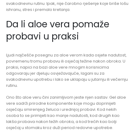
svakodnevnu rutinu. Ipak, nije čarobno rješenje koje briše lošu
ishranu, stres i premalo kretanja.
Da li aloe vera pomaže
probavi u praksi
Ljudi najčešće posegnu za aloe verom kada osjete nadutost,
povremenu tromu probavu ili osjećaj težine nakon obroka. U
praksi, napici na bazi aloe vere mnogim korisnicima
odgovaraju jer djeluju osvježavajuće, lagani su za
svakodnevnu upotrebu i lako se uklapaju u jutarnju ili večernju
rutinu.
Ono što aloe veru čini zanimljivom jeste njen sastav. Gel aloe
vere sadrži prirodne komponente koje mogu doprinijeti
osjećaju smirenijeg želuca i urednijoj probavi. Kod nekih
osoba to se primijeti kao manje nadutosti, kod drugih kao
lakša probava nakon težih obroka, a kod trećih kao bolji
osjećaj u stomaku kroz duži period redovne upotrebe.