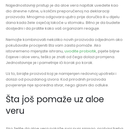
Najjednostavniji pristup je da aloe vera napitak uvedete kao
dio dnevne rutine, u količini preporučenoj na deklaraciji
proizvoda. Mnogima odgovara ujutro prije doručka ili u dijelu
dana kada žele osjećaj lakoće u stomaku. Bitno je da budete
dosljedni i da pratite kako vaš organizam reaguje.
Nemojte kombinovati nekoliko novih proizvoda odjednom ako
pokušavate procijeniti šta vam zaista pomaže. Ako
istovremeno mijenjate ishranu,
uvodite probiotik
, pijete biljne
čajeve i aloe veru, teško je znati od čega dolazi promjena.
Jednostavnije je i pametnije ići korak po korak.
Uz to, birajte proizvod koji je namijenjen redovnoj upotrebi i
dolazi od pouzdanog izvora. Kod prirodnih proizvoda
povjerenje nije sporedna stvar, nego glavni dio odluke.
Šta još pomaže uz aloe
veru
Ako želite da aloe vera pokaže svoj puni smisao, probavi treba