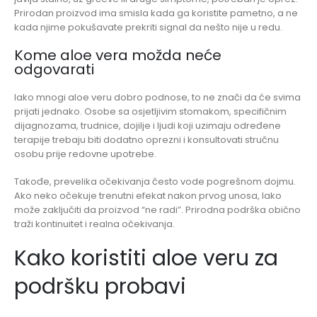
Prirodan proizvod ima smisla kada ga koristite pametno, a ne
kada njime pokušavate prekriti signal da nešto nije u redu.
Kome aloe vera možda neće
odgovarati
Iako mnogi aloe veru dobro podnose, to ne znači da će svima
prijati jednako. Osobe sa osjetljivim stomakom, specifičnim
dijagnozama, trudnice, dojilje i ljudi koji uzimaju određene
terapije trebaju biti dodatno oprezni i konsultovati stručnu
osobu prije redovne upotrebe.
Takođe, prevelika očekivanja često vode pogrešnom dojmu.
Ako neko očekuje trenutni efekat nakon prvog unosa, lako
može zaključiti da proizvod “ne radi”. Prirodna podrška obično
traži kontinuitet i realna očekivanja.
Kako koristiti aloe veru za
podršku probavi