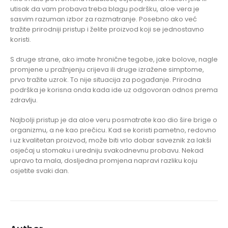
utisak da vam probava treba blagu podršku, aloe vera je
sasvim razuman izbor za razmatranje. Posebno ako već
tražite prirodniji pristup i želite proizvod koji se jednostavno
koristi.
S druge strane, ako imate hronične tegobe, jake bolove, nagle
promjene u pražnjenju crijeva ili druge izražene simptome,
prvo tražite uzrok. To nije situacija za pogađanje. Prirodna
podrška je korisna onda kada ide uz odgovoran odnos prema
zdravlju.
Najbolji pristup je da aloe veru posmatrate kao dio šire brige o
organizmu, a ne kao prečicu. Kad se koristi pametno, redovno
i uz kvalitetan proizvod, može biti vrlo dobar saveznik za lakši
osjećaj u stomaku i uredniju svakodnevnu probavu. Nekad
upravo ta mala, dosljedna promjena napravi razliku koju
osjetite svaki dan.