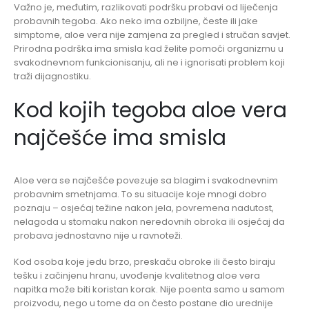
Važno je, međutim, razlikovati podršku probavi od liječenja
probavnih tegoba. Ako neko ima ozbiljne, česte ili jake
simptome, aloe vera nije zamjena za pregled i stručan savjet.
Prirodna podrška ima smisla kad želite pomoći organizmu u
svakodnevnom funkcionisanju, ali ne i ignorisati problem koji
traži dijagnostiku.
Kod kojih tegoba aloe vera
najčešće ima smisla
Aloe vera se najčešće povezuje sa blagim i svakodnevnim
probavnim smetnjama. To su situacije koje mnogi dobro
poznaju – osjećaj težine nakon jela, povremena nadutost,
nelagoda u stomaku nakon neredovnih obroka ili osjećaj da
probava jednostavno nije u ravnoteži.
Kod osoba koje jedu brzo, preskaču obroke ili često biraju
tešku i začinjenu hranu, uvođenje kvalitetnog aloe vera
napitka može biti koristan korak. Nije poenta samo u samom
proizvodu, nego u tome da on često postane dio urednije