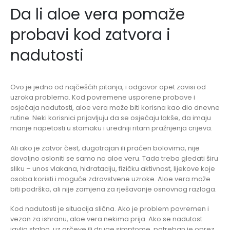
Da li aloe vera pomaže
probavi kod zatvora i
nadutosti
Ovo je jedno od najčešćih pitanja, i odgovor opet zavisi od
uzroka problema. Kod povremene usporene probave i
osjećaja nadutosti, aloe vera može biti korisna kao dio dnevne
rutine. Neki korisnici prijavljuju da se osjećaju lakše, da imaju
manje napetosti u stomaku i uredniji ritam pražnjenja crijeva.
Ali ako je zatvor čest, dugotrajan ili praćen bolovima, nije
dovoljno osloniti se samo na aloe veru. Tada treba gledati širu
sliku – unos vlakana, hidrataciju, fizičku aktivnost, lijekove koje
osoba koristi i moguće zdravstvene uzroke. Aloe vera može
biti podrška, ali nije zamjena za rješavanje osnovnog razloga.
Kod nadutosti je situacija slična. Ako je problem povremen i
vezan za ishranu, aloe vera nekima prija. Ako se nadutost
javlja stalno, uz grčeve ili druge simptome, potreban je oprez.