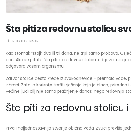
Šta piti za redovnu stolicu s
NEKATEGORISANO
Kad stomak “stoji” dva ili tri dana, ne trpi samo probava. Osjeća
dan. Ako se pitate šta piti za redovnu stolicu, odgovor nije je
odgovara vašem organizmu.
Zatvor stolice često kreće iz svakodnevice – premalo vode, pr
ishrani. Zato je korisnije tražiti rješenje koje je blago, prirod
većine ljudi cilj nije samo pražnjenje danas, nego redovnija st
Šta piti za redovnu stolicu i
Prva i najjednostavnija stvar je obična voda. Zvuči previše j