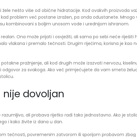
oji žele nešto više od obične hidratacije. Kod ovakvih proizvoda va
m kad problem već postane izražen, pa onda odustanete. Mnogo 
 su kombinovani s boljim unosom vode i urednijom ishranom.
ealan. Ona može prijati i osvježiti, ali sama po sebi neće riješiti
 vlakana i premalo tečnosti. Drugim riječima, korisna je kao nav
ta potakne pražnjenje, ali kod drugih može izazvati nervozu, kiselin
olji odgovor za svakoga. Ako već primjećujete da vam smeta želuc
tolicu.
nije dovoljan
razumljivo, ali probava rijetko radi tako jednostavno. Ako je sto
o i kako živite iz dana u dan.
om tečnosti, povremenim zatvorom ili sporijom probavom zbog ru