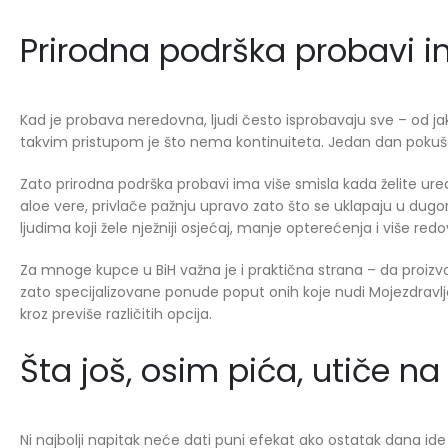
Prirodna podrška probavi i
Kad je probava neredovna, ljudi često isprobavaju sve – od ja
takvim pristupom je što nema kontinuiteta. Jedan dan pokušava
Zato prirodna podrška probavi ima više smisla kada želite ure
aloe vere, privlače pažnju upravo zato što se uklapaju u dugor
ljudima koji žele nježniji osjećaj, manje opterećenja i više redo
Za mnoge kupce u BiH važna je i praktična strana – da proizvod
zato specijalizovane ponude poput onih koje nudi Mojezdravlje
kroz previše različitih opcija.
Šta još, osim pića, utiče na
Ni najbolji napitak neće dati puni efekat ako ostatak dana id