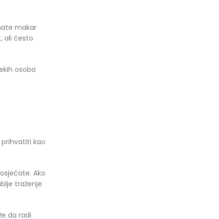
imate makar
 ali često
nekih osoba
 prihvatiti kao
 osjećate. Ako
blje traženje
že da radi