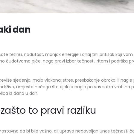
vaki dan
te težinu, nadutost, manjak energije i onaj tihi pritisak koji vam p
dno čudotvorno piće, nego pravi izbor tečnosti, ritam i podrška pr
eviše sjedenja, malo vlakana, stres, preskakanje obroka ili nagl
no i održivo, umjesto nečega što djeluje naglo pa vas sutra vrati na
olica iz dana u dan.
 zašto to pravi razliku
ednostavno da bi bilo važno, ali upravo nedovoljan unos tečnosti 