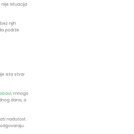
nije situacija
 bez njih
 da podrže
je ista stvar
robavi
, mnogo
ednog dana, a
ati nadutost.
i odgovaraju