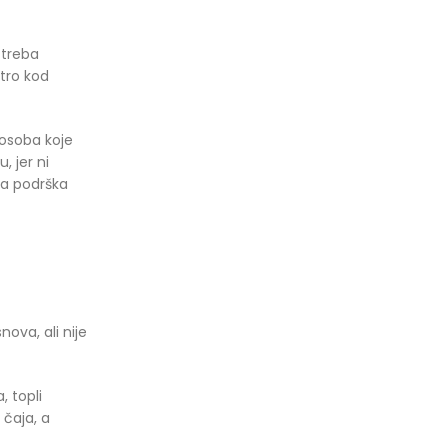
 treba
tro kod
 osoba koje
, jer ni
na podrška
nova, ali nije
, topli
 čaja, a