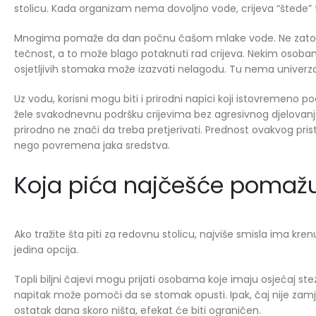
stolicu. Kada organizam nema dovoljno vode, crijeva “štede” teč
Mnogima pomaže da dan počnu čašom mlake vode. Ne zato što 
tečnost, a to može blago potaknuti rad crijeva. Nekim osob
osjetljivih stomaka može izazvati nelagodu. Tu nema univerzal
Uz vodu, korisni mogu biti i prirodni napici koji istovremeno p
žele svakodnevnu podršku crijevima bez agresivnog djelovanja. 
prirodno ne znači da treba pretjerivati. Prednost ovakvog pr
nego povremena jaka sredstva.
Koja pića najčešće pomaž
Ako tražite šta piti za redovnu stolicu, najviše smisla ima kren
jedina opcija.
Topli biljni čajevi mogu prijati osobama koje imaju osjećaj ste
napitak može pomoći da se stomak opusti. Ipak, čaj nije zamj
ostatak dana skoro ništa, efekat će biti ograničen.