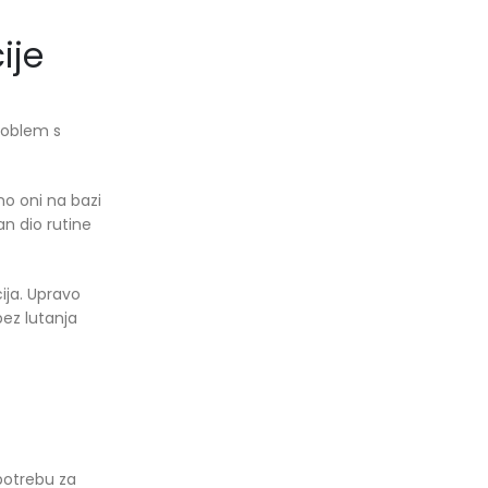
ije
Problem s
no oni na bazi
an dio rutine
ija. Upravo
bez lutanja
 potrebu za