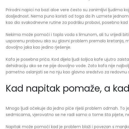
Prirodni napici na bazi aloe vere često su zanimljivi ljudima k
dosljednost. Nema puno koristi od toga da ih uzmete jedno
kao dio svakodnevne rutine za podršku probavi, posebno kad
Nekima može pomoći i topla voda s limunom, ali tu vrijedi biti r
usporenu probavu ako su glavni problem premalo kretanja, malo
dovoljno jaka kao jedino rješenje.
Kafa je posebna priča. Kod dijela ljudi šoljica kafe ujutro zais
dehidraciju ako se ne pije dovoljno vode. Zato kafa nije najb
pametno oslanjati se na nju kao glavno sredstvo za redovnu s
Kad napitak pomaže, a kad 
Mnogo ljudi očekuje da jedno piće riješi problem odmah. To je 
sedmicama, vjerovatno se ne radi samo o tome šta pijete, neg
Napitak može pomoći kad je problem blaži i povezan s manjk