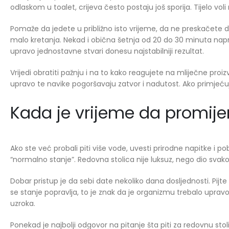
odlaskom u toalet, crijeva često postaju još sporija. Tijelo voli
Pomaže da jedete u približno isto vrijeme, da ne preskačete
malo kretanja. Nekad i obična šetnja od 20 do 30 minuta naprav
upravo jednostavne stvari donesu najstabilniji rezultat.
Vrijedi obratiti pažnju i na to kako reagujete na mliječne proi
upravo te navike pogoršavaju zatvor i nadutost. Ako primjećuj
Kada je vrijeme da promijen
Ako ste već probali piti više vode, uvesti prirodne napitke i pobol
“normalno stanje”. Redovna stolica nije luksuz, nego dio svak
Dobar pristup je da sebi date nekoliko dana dosljednosti. Pijte
se stanje popravlja, to je znak da je organizmu trebalo upravo 
uzroka.
Ponekad je najbolji odgovor na pitanje šta piti za redovnu st