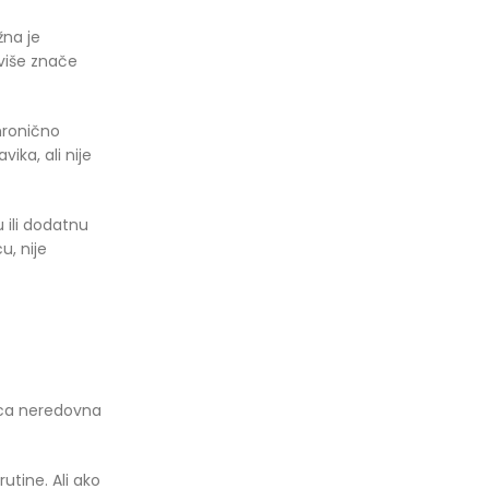
žna je
više znače
 hronično
ika, ali nije
u ili dodatnu
u, nije
lica neredovna
tine. Ali ako