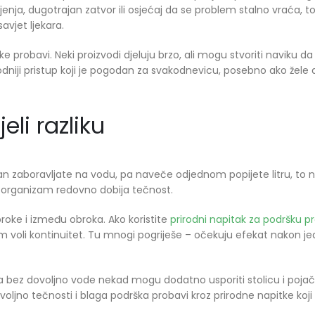
njenja, dugotrajan zatvor ili osjećaj da se problem stalno vraća, to 
vjet ljekara.
 probavi. Neki proizvodi djeluju brzo, ali mogu stvoriti naviku da
rirodniji pristup koji je pogodan za svakodnevicu, posebno ako žele
eli razliku
 dan zaboravljate na vodu, pa naveče odjednom popijete litru, to ni
d organizam redovno dobija tečnost.
roke i između obroka. Ako koristite
prirodni napitak za podršku p
voli kontinuitet. Tu mnogi pogriješe – očekuju efekat nakon j
kna bez dovoljno vode nekad mogu dodatno usporiti stolicu i pojač
oljno tečnosti i blaga podrška probavi kroz prirodne napitke koj