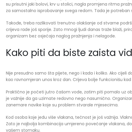
su prisutni jaki bolovi, krv u stolici, nagla promjena ritma praž
za samostalno isprobavanje svega redom. Tada je potreban sa
Takođe, treba razlikovati trenutno olakšanje od stvarne podrške
crijeva rade još sporije. Zato mnogi ljudi danas traže blaži, p
organizam bez osjećaja naglog pražnjenja i nelagode.
Kako piti da biste zaista vidj
Nije presudno samo šta pijete, nego i kada i koliko. Ako cijeli
kao ravnomjeran unos kroz dan. Crijeva bolje funkcionišu ka
Praktično je početi jutro čašom vode, zatim piti pomalo uz ob
je važnije da ga uzimate redovno nego nasumično. Organizam 
zanemare navike koje su problem stvarale mjesecima.
Kod osoba koje jedu više vlakana, tečnost je još važnija. Vla
Zato je najbolja kombinacija umjereno povećanje vlakana, dov
vašem stomaku.