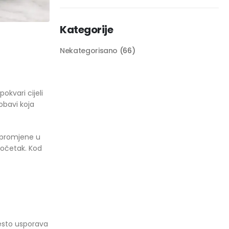
Kategorije
Nekategorisano
(66)
okvari cijeli
obavi koja
e promjene u
 početak. Kod
često usporava