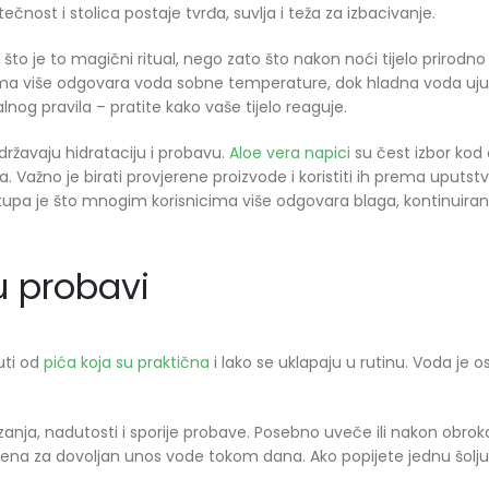
nost i stolica postaje tvrđa, suvlja i teža za izbacivanje.
je to magični ritual, nego zato što nakon noći tijelo prirodno
ama više odgovara voda sobne temperature, dok hladna voda uju
nog pravila – pratite kako vaše tijelo reaguje.
održavaju hidrataciju i probavu.
Aloe vera napici
su čest izbor kod
Važno je birati provjerene proizvode i koristiti ih prema uputstvu
istupa je što mnogim korisnicima više odgovara blaga, kontinuira
u probavi
uti od
pića koja su praktična
i lako se uklapaju u rutinu. Voda je os
zanja, nadutosti i sporije probave. Posebno uveče ili nakon obroka
ena za dovoljan unos vode tokom dana. Ako popijete jednu šolju