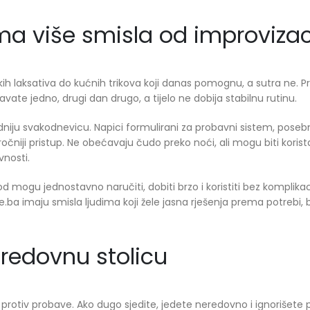
ma više smisla od improvizac
kih laksativa do kućnih trikova koji danas pomognu, a sutra ne. 
te jedno, drugi dan drugo, a tijelo ne dobija stabilnu rutinu.
dniju svakodnevicu. Napici formulirani za probavni sistem, poseb
očniji pristup. Ne obećavaju čudo preko noći, ali mogu biti korist
vnosti.
 mogu jednostavno naručiti, dobiti brzo i koristiti bez komplikac
.ba imaju smisla ljudima koji žele jasna rješenja prema potrebi, 
 redovnu stolicu
e protiv probave. Ako dugo sjedite, jedete neredovno i ignorišete