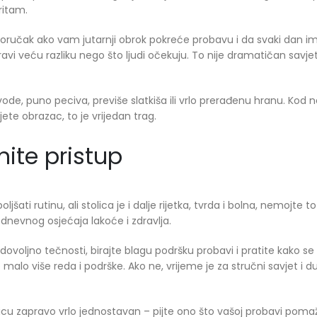
 ritam.
 doručak ako vam jutarnji obrok pokreće probavu i da svaki dan 
i veću razliku nego što ljudi očekuju. To nije dramatičan savjet,
zvode, puno peciva, previše slatkiša ili vrlo prerađenu hranu. Kod 
ete obrazac, to je vrijedan trag.
ite pristup
jšati rutinu, ali stolica je i dalje rijetka, tvrda i bolna, nemojte to
odnevnog osjećaja lakoće i zdravlja.
 dovoljno tečnosti, birajte blagu podršku probavi i pratite kako se
malo više reda i podrške. Ako ne, vrijeme je za stručni savjet i du
olicu zapravo vrlo jednostavan – pijte ono što vašoj probavi poma