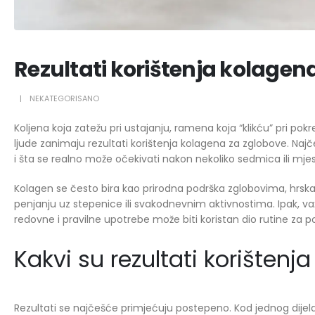
Rezultati korištenja kolagen
NEKATEGORISANO
Koljena koja zatežu pri ustajanju, ramena koja “klikću” pri po
ljude zanimaju rezultati korištenja kolagena za zglobove. Najče
i šta se realno može očekivati nakon nekoliko sedmica ili mje
Kolagen se često bira kao prirodna podrška zglobovima, hrskav
penjanju uz stepenice ili svakodnevnim aktivnostima. Ipak, važ
redovne i pravilne upotrebe može biti koristan dio rutine za 
Kakvi su rezultati korištenj
Rezultati se najčešće primjećuju postepeno. Kod jednog dijela