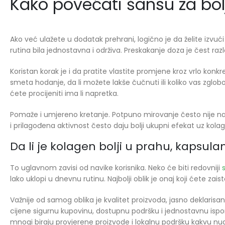
Kako povećati šansu za bolj
Ako već ulažete u dodatak prehrani, logično je da želite izvuć
rutina bila jednostavna i održiva. Preskakanje doza je čest razl
Koristan korak je i da pratite vlastite promjene kroz vrlo konk
smeta hodanje, da li možete lakše čučnuti ili koliko vas zglob
ćete procijeniti ima li napretka.
Pomaže i umjereno kretanje. Potpuno mirovanje često nije naj
i prilagođena aktivnost često daju bolji ukupni efekat uz k
Da li je kolagen bolji u prahu, kapsula
To uglavnom zavisi od navike korisnika. Neko će biti redovniji
lako uklopi u dnevnu rutinu. Najbolji oblik je onaj koji ćete zaist
Važnije od samog oblika je kvalitet proizvoda, jasno deklarisa
cijene sigurnu kupovinu, dostupnu podršku i jednostavnu ispor
mnogi biraju provjerene proizvode i lokalnu podršku kakvu nud