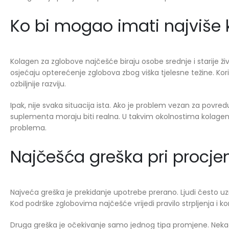
Ko bi mogao imati najviše k
Kolagen za zglobove najčešće biraju osobe srednje i starije život
osjećaju opterećenje zglobova zbog viška tjelesne težine. Koris
ozbiljnije razviju.
Ipak, nije svaka situacija ista. Ako je problem vezan za povre
suplementa moraju biti realna. U takvim okolnostima kolagen 
problema.
Najčešća greška pri procjen
Najveća greška je prekidanje upotrebe prerano. Ljudi često u
Kod podrške zglobovima najčešće vrijedi pravilo strpljenja i ko
Druga greška je očekivanje samo jednog tipa promjene. Nekad