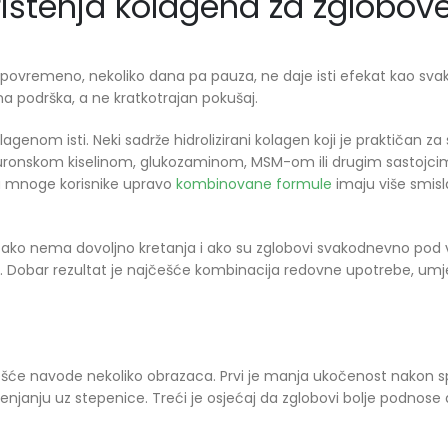
rištenja kolagena za zglobov
a povremeno, nekoliko dana pa pauza, ne daje isti efekat kao sv
a podrška, a ne kratkotrajan pokušaj.
olagenom isti. Neki sadrže hidrolizirani kolagen koji je praktičan 
luronskom kiselinom, glukozaminom, MSM-om ili drugim sastojcim
Za mnoge korisnike upravo
kombinovane formule
imaju više smisla,
a, ako nema dovoljno kretanja i ako su zglobovi svakodnevno pod 
e. Dobar rezultat je najčešće kombinacija redovne upotrebe, um
češće navode nekoliko obrazaca. Prvi je manja ukočenost nakon sp
li penjanju uz stepenice. Treći je osjećaj da zglobovi bolje podnos