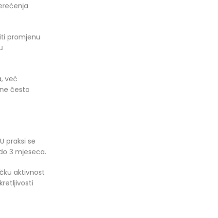
terećenja
iti promjenu
u
a, već
ene često
U praksi se
 do 3 mjeseca.
ičku aktivnost
retljivosti