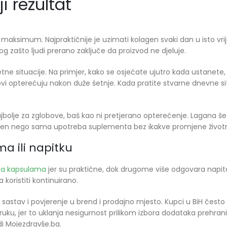
i rezultat
i maksimum. Najpraktičnije je uzimati kolagen svaki dan u isto vri
og zašto ljudi prerano zaključe da proizvod ne djeluje.
retne situacije. Na primjer, kako se osjećate ujutro kada ustanete
ovi opterećuju nakon duže šetnje. Kada pratite stvarne dnevne sit
bolje za zglobove, baš kao ni pretjerano opterećenje. Lagana šet
olagen nego sama upotreba suplementa bez ikakve promjene životn
ma ili napitku
sa kapsulama
jer su praktične, dok drugome više odgovara napitak 
a koristiti kontinuirano.
n sastav i povjerenje u brend i prodajno mjesto. Kupci u BiH čest
uku, jer to uklanja nesigurnost prilikom izbora dodataka prehran
i Mojezdravlje.ba.