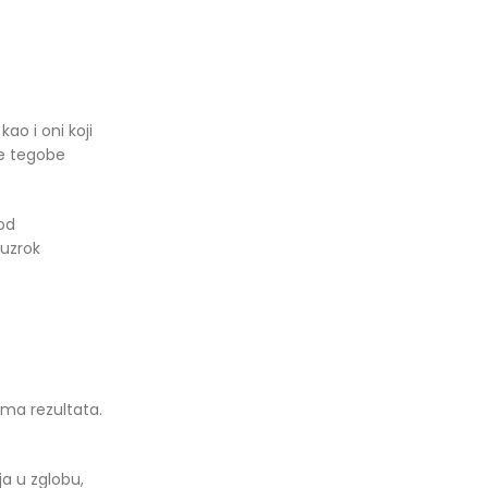
kao i oni koji
se tegobe
 od
 uzrok
ema rezultata.
a u zglobu,