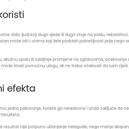
oristi
ne dobi, ljudi koji dugo sjede ili dugo stoje na poslu, rekreativci, 
tan može biti i onima koji žele podržati pokretljivost prije nego 
du, akutnu upalu ili ozbiljnije promjene na zglobovima, očekivanja
može imati pomoćnu ulogu, ali ne treba očekivati da sam riješi
i efekta
zmu jedno pakovanje, koriste ga neredovno i onda zaključe da n
ntinuiteta.
 rezultat nije potpuno uklanjanje nelagode, nego manje škripanj