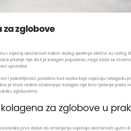
a za zglobove
kretu i osjećaj ukočenosti nakon dužeg sjedenja obično su razlog 
šće pitanje nije da li je kolagen popularan, nego kada se stvarno 
seci upotrebe.
ici i pokretljivosti, posebno kod osoba koje osjećaju nelagodu pr
no je imati realna očekivanja. Kolagen nije brzo rješenje preko no
podršku zglobovima.
a kolagena za zglobove u prak
 korisnika prvo dolazi do smanjenja osjećaja ukočenosti ujutro il