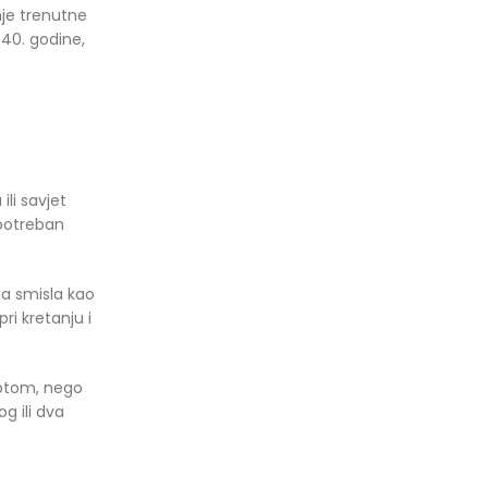
nje trenutne
 40. godine,
ili savjet
 potreban
ma smisla kao
ri kretanju i
imptom, nego
g ili dva