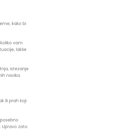
jeme, kako bi
, koliko vam
uacije, lakše
nja, istezanje
ih navika.
ili prah koji
o posebno
i. Upravo zato