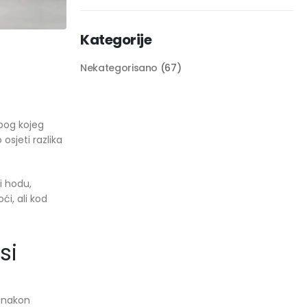
Kategorije
Nekategorisano
(67)
zbog kojeg
osjeti razlika
i hodu,
ći, ali kod
si
i nakon