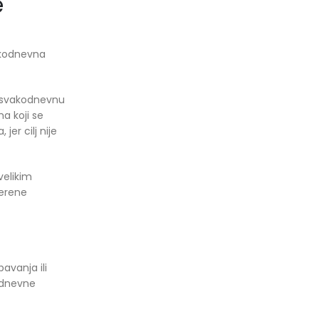
e
akodnevna
za svakodnevnu
a koji se
 jer cilj nije
velikim
jerene
avanja ili
e dnevne