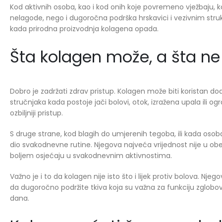
Kod aktivnih osoba, kao i kod onih koje povremeno vježbaju, k
nelagode, nego i dugoročna podrška hrskavici i vezivnim struk
kada prirodna proizvodnja kolagena opada.
Šta kolagen može, a šta n
Dobro je zadržati zdrav pristup. Kolagen može biti koristan d
stručnjaka kada postoje jači bolovi, otok, izražena upala ili o
ozbiljniji pristup.
S druge strane, kod blagih do umjerenih tegoba, ili kada osob
dio svakodnevne rutine. Njegova najveća vrijednost nije u obe
boljem osjećaju u svakodnevnim aktivnostima.
Važno je i to da kolagen nije isto što i lijek protiv bolova. 
da dugoročno podržite tkiva koja su važna za funkciju zglobova
dana.