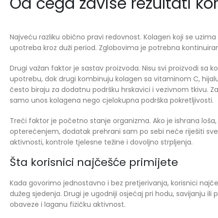
Od čega zavise rezultati ko
Najveću razliku obično pravi redovnost. Kolagen koji se uzim
upotreba kroz duži period. Zglobovima je potrebna kontinuiran
Drugi važan faktor je sastav proizvoda. Nisu svi proizvodi sa k
upotrebu, dok drugi kombinuju kolagen sa vitaminom C, hija
često biraju za dodatnu podršku hrskavici i vezivnom tkivu. 
samo unos kolagena nego cjelokupna podrška pokretljivosti.
Treći faktor je početno stanje organizma. Ako je ishrana loš
opterećenjem, dodatak prehrani sam po sebi neće riješiti sv
aktivnosti, kontrole tjelesne težine i dovoljno strpljenja.
Šta korisnici najčešće primijete
Kada govorimo jednostavno i bez pretjerivanja, korisnici naj
dužeg sjedenja. Drugi je ugodniji osjećaj pri hodu, savijanju i
obaveze i laganu fizičku aktivnost.