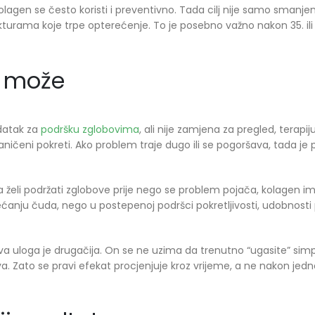
olagen se često koristi i preventivno. Tada cilj nije samo smanje
turama koje trpe opterećenje. To je posebno važno nakon 35. ili
e može
odatak za
podršku zglobovima
, ali nije zamjena za pregled, terapiju 
graničeni pokreti. Ako problem traje dugo ili se pogoršava, tada je
a želi podržati zglobove prije nego se problem pojača, kolagen i
ćanju čuda, nego u postepenoj podršci pokretljivosti, udobnosti p
Njegova uloga je drugačija. On se ne uzima da trenutno “ugasite” s
. Zato se pravi efekat procjenjuje kroz vrijeme, a ne nakon jedno