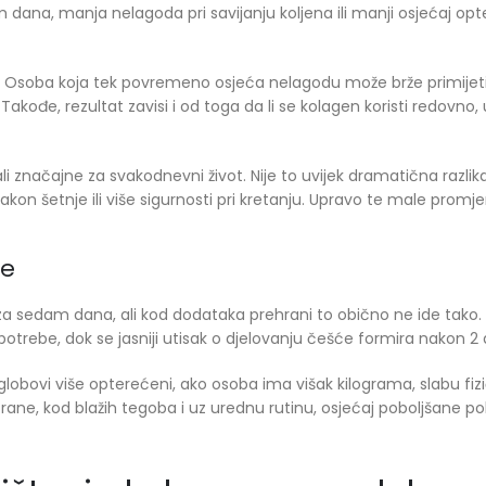
 dana, manja nelagoda pri savijanju koljena ili manji osjećaj op
ve. Osoba koja tek povremeno osjeća nelagodu može brže primijet
đe, rezultat zavisi i od toga da li se kolagen koristi redovno, 
i značajne za svakodnevni život. Nije to uvijek dramatična razlik
akon šetnje ili više sigurnosti pri kretanju. Upravo te male promj
ne
 za sedam dana, ali kod dodataka prehrani to obično ne ide tako. 
rebe, dok se jasniji utisak o djelovanju češće formira nakon 2
zglobovi više opterećeni, ako osoba ima višak kilograma, slabu fiz
trane, kod blažih tegoba i uz urednu rutinu, osjećaj poboljšane pok