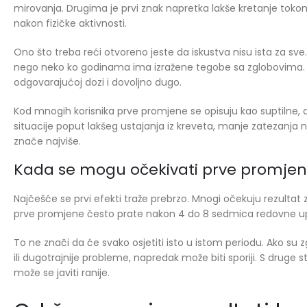
mirovanja. Drugima je prvi znak napretka lakše kretanje tokom
nakon fizičke aktivnosti.
Ono što treba reći otvoreno jeste da iskustva nisu ista za s
nego neko ko godinama ima izražene tegobe sa zglobovima. Tako
odgovarajućoj dozi i dovoljno dugo.
Kod mnogih korisnika prve promjene se opisuju kao suptilne, al
situacije poput lakšeg ustajanja iz kreveta, manje zatezanja n
znače najviše.
Kada se mogu očekivati prve promje
Najčešće se prvi efekti traže prebrzo. Mnogi očekuju rezultat
prve promjene često prate nakon 4 do 8 sedmica redovne upot
To ne znači da će svako osjetiti isto u istom periodu. Ako su 
ili dugotrajnije probleme, napredak može biti sporiji. S druge s
može se javiti ranije.