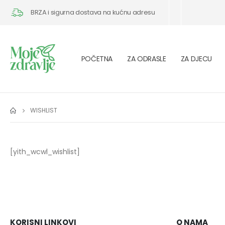
BRZA i sigurna dostava na kućnu adresu
POČETNA
ZA ODRASLE
ZA DJECU
WISHLIST
[yith_wcwl_wishlist]
KORISNI LINKOVI
O NAMA