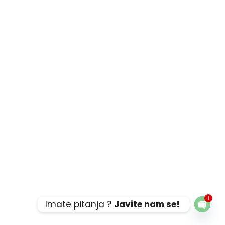
1
Imate pitanja ?
Javite nam se!
Open c