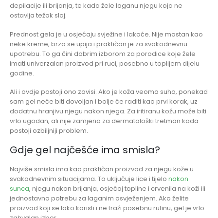
depilacije ili brijanja, te kada žele laganu njegu koja ne
ostavlja težak sloj.
Prednost gela je u osjećaju svježine i lakoće. Nije mastan kao
neke kreme, brzo se upija i praktičan je za svakodnevnu
upotrebu. To ga čini dobrim izborom za porodice koje žele
imati univerzalan proizvod pri ruci, posebno u toplijem dijelu
godine.
Ali i ovdje postoji ono zavisi. Ako je koža veoma suha, ponekad
sam gel neće biti dovoljan i bolje će raditi kao prvi korak, uz
dodatnu hranjivu njegu nakon njega. Za iritiranu kožu može biti
vrlo ugodan, ali nije zamjena za dermatološki tretman kada
postoji ozbiljniji problem.
Gdje gel najčešće ima smisla?
Najviše smisla ima kao praktičan proizvod za njegu kože u
svakodnevnim situacijama. To uključuje lice i tijelo
nakon
sunca
, njegu nakon brijanja, osjećaj topline i crvenila na koži ili
jednostavno potrebu za laganim osvježenjem. Ako želite
proizvod koji se lako koristi i ne traži posebnu rutinu, gel je vrlo
zahvalan izbor.