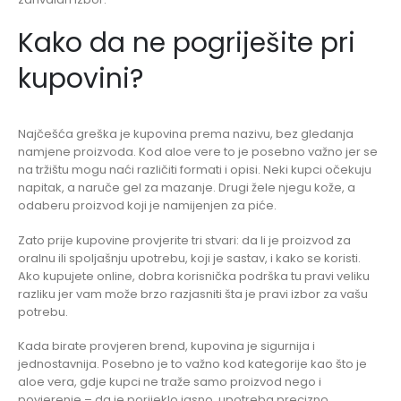
Kako da ne pogriješite pri
kupovini?
Najčešća greška je kupovina prema nazivu, bez gledanja
namjene proizvoda. Kod aloe vere to je posebno važno jer se
na tržištu mogu naći različiti formati i opisi. Neki kupci očekuju
napitak, a naruče gel za mazanje. Drugi žele njegu kože, a
odaberu proizvod koji je namijenjen za piće.
Zato prije kupovine provjerite tri stvari: da li je proizvod za
oralnu ili spoljašnju upotrebu, koji je sastav, i kako se koristi.
Ako kupujete online, dobra korisnička podrška tu pravi veliku
razliku jer vam može brzo razjasniti šta je pravi izbor za vašu
potrebu.
Kada birate provjeren brend, kupovina je sigurnija i
jednostavnija. Posebno je to važno kod kategorije kao što je
aloe vera, gdje kupci ne traže samo proizvod nego i
povjerenje – da je porijeklo jasno, upotreba precizno