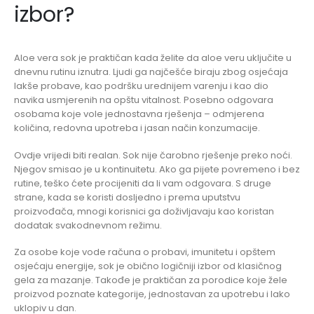
izbor?
Aloe vera sok je praktičan kada želite da aloe veru uključite u
dnevnu rutinu iznutra. Ljudi ga najčešće biraju zbog osjećaja
lakše probave, kao podršku urednijem varenju i kao dio
navika usmjerenih na opštu vitalnost. Posebno odgovara
osobama koje vole jednostavna rješenja – odmjerena
količina, redovna upotreba i jasan način konzumacije.
Ovdje vrijedi biti realan. Sok nije čarobno rješenje preko noći.
Njegov smisao je u kontinuitetu. Ako ga pijete povremeno i bez
rutine, teško ćete procijeniti da li vam odgovara. S druge
strane, kada se koristi dosljedno i prema uputstvu
proizvođača, mnogi korisnici ga doživljavaju kao koristan
dodatak svakodnevnom režimu.
Za osobe koje vode računa o probavi, imunitetu i opštem
osjećaju energije, sok je obično logičniji izbor od klasičnog
gela za mazanje. Takođe je praktičan za porodice koje žele
proizvod poznate kategorije, jednostavan za upotrebu i lako
uklopiv u dan.