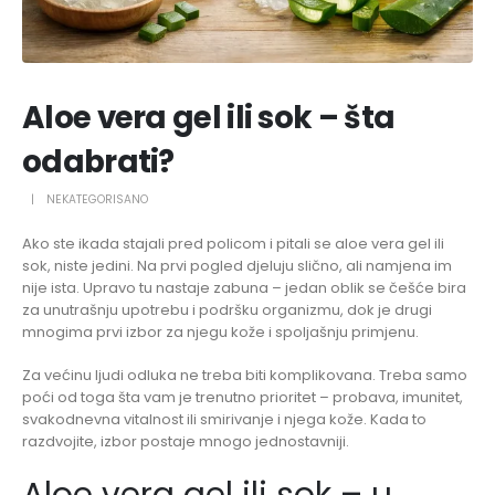
Aloe vera gel ili sok – šta
odabrati?
NEKATEGORISANO
Ako ste ikada stajali pred policom i pitali se aloe vera gel ili
sok, niste jedini. Na prvi pogled djeluju slično, ali namjena im
nije ista. Upravo tu nastaje zabuna – jedan oblik se češće bira
za unutrašnju upotrebu i podršku organizmu, dok je drugi
mnogima prvi izbor za njegu kože i spoljašnju primjenu.
Za većinu ljudi odluka ne treba biti komplikovana. Treba samo
poći od toga šta vam je trenutno prioritet – probava, imunitet,
svakodnevna vitalnost ili smirivanje i njega kože. Kada to
razdvojite, izbor postaje mnogo jednostavniji.
Aloe vera gel ili sok – u