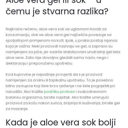
čemu je stvarna razlika?
Najkraće rečeno, aloe vera sok se uglavnom koristi za
konzumaciju, dok se aloe vera gel najčešće povezuje sa
spoljašnjom primjenom na koži. Ipak, u praksi postoji nijansa
koja je važna. Neki proizvodi nazivaju se gel, a zapravo su
namijenjeni za piće, jer sadrže stabilizovani unutrašnji gel lista
aloe vere. Zato nije dovoljno gledati samo naziv, nego i
deklaraciju i preporučenu upotrebu.
Kod kupovine je najvažnije provjeriti da li je proizvod
namijenjen za oralnu ili topikalnu upotrebu. To je posebno
bitno za kupce koji žele brzo rješenje i ne žele pogriješiti pri
narudžbi. Ako tražite
podršku probavi
i svakodnevnom
balansu organizma, birate napitak. Ako tražite umirujući
proizvod za kožu nakon sunca, brijanja ili isušivanja, birate gel
za mazanje.
Kada je aloe vera sok bolji