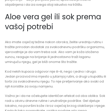
objašnjena i da iza svega stoji iskustvo na tržištu.
Aloe vera gel ili sok prema
vašoj potrebi
Ako imate osjećaj težine nakon obroka, želite uredniju rutinu i
tražite prirodan dodatak za svakodnevnu podršku organizmu,
vjerovatnije je da vam treba sok. Ako vam je koža izložena
suncu, reaguje na brijanje ili jednostavno traži laganu
umirujuću njegu, gel je bliži onome što tražite.
Kod nekih kupaca odgovor nije ili-ili, nego i jedno i drugo.
Jedan proizvod ima mjesto u jutarnjoj rutini, a drugi u kupatilu ili
torbi za svakodnevnu njegu. To nije pretjerivanje ako svaki od
njih koristite za svoju namjenu.
Važno je i da ne očekujete identičan efekat od oba oblika. Sok
radi u okviru dnevne rutine i unutrašnje podrške. Gel djeluje
lokalno, na površini kože i kroz osjećaj brzog olakšanja i njege.
Kada ih tako posmatrate, razlika postaje vrlo jasna.