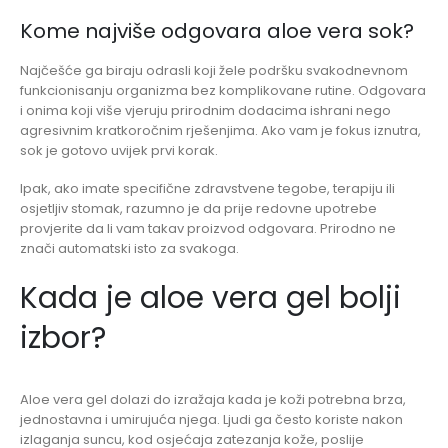
Kome najviše odgovara aloe vera sok?
Najčešće ga biraju odrasli koji žele podršku svakodnevnom
funkcionisanju organizma bez komplikovane rutine. Odgovara
i onima koji više vjeruju prirodnim dodacima ishrani nego
agresivnim kratkoročnim rješenjima. Ako vam je fokus iznutra,
sok je gotovo uvijek prvi korak.
Ipak, ako imate specifične zdravstvene tegobe, terapiju ili
osjetljiv stomak, razumno je da prije redovne upotrebe
provjerite da li vam takav proizvod odgovara. Prirodno ne
znači automatski isto za svakoga.
Kada je aloe vera gel bolji
izbor?
Aloe vera gel dolazi do izražaja kada je koži potrebna brza,
jednostavna i umirujuća njega. Ljudi ga često koriste nakon
izlaganja suncu, kod osjećaja zatezanja kože, poslije