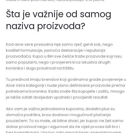
Šta je važnije od samog
naziva proizvoda?
Kod aloe vere presudna nije samo riječ gel ili sok, nego
kvalitet formulacije, jasnoća deklaracije i reputacija
proizvođača. Kupci u BiH sve češće traže proizvode koji nisu
samo popularni, nego i provjereni kroz iskustva drugih
korisnika i dugu prisutnost na tržištu.
Tu prednost imaju brendovi koji godinama grade povjerenje u
Aloe Vera kategoriji i nude jasno definisane proizvode prema
potrebama korisnika. Kada znate šta kupujete i zašto, mnogo
je lakše ostati dosljedan upotrebi i procijeniti rezultat.
Ako vam je važna jednostavna kupovina, dodatni plus su
domaća podrška, brza dostava i mogućnost plaćanja
pouzećem. To su male, ali bitne stvari, jer kupac ne želi samo
dobar proizvod nego i sigurnost da će cijeli proces biti brz i
bez komplikacija. Upravo zato mnogi biraju specijalizovane