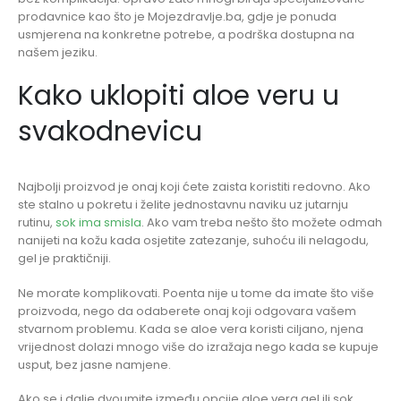
prodavnice kao što je Mojezdravlje.ba, gdje je ponuda
usmjerena na konkretne potrebe, a podrška dostupna na
našem jeziku.
Kako uklopiti aloe veru u
svakodnevicu
Najbolji proizvod je onaj koji ćete zaista koristiti redovno. Ako
ste stalno u pokretu i želite jednostavnu naviku uz jutarnju
rutinu,
sok ima smisla
. Ako vam treba nešto što možete odmah
nanijeti na kožu kada osjetite zatezanje, suhoću ili nelagodu,
gel je praktičniji.
Ne morate komplikovati. Poenta nije u tome da imate što više
proizvoda, nego da odaberete onaj koji odgovara vašem
stvarnom problemu. Kada se aloe vera koristi ciljano, njena
vrijednost dolazi mnogo više do izražaja nego kada se kupuje
usput, bez jasne namjene.
Ako se i dalje dvoumite između opcije aloe vera gel ili sok,